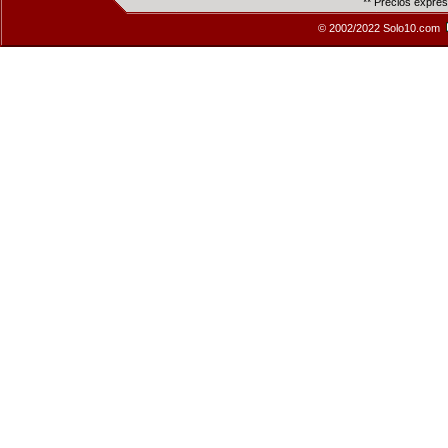
** Precios expre
© 2002/2022 Solo10.com