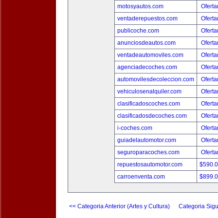
motosyautos.com
Oferta
ventaderepuestos.com
Oferta
publicoche.com
Oferta
anunciosdeautos.com
Oferta
ventadeautomoviles.com
Oferta
agenciadecoches.com
Oferta
automovilesdecoleccion.com
Oferta
vehiculosenalquiler.com
Oferta
clasificadoscoches.com
Oferta
clasificadosdecoches.com
Oferta
i-coches.com
Oferta
guiadelautomotor.com
Oferta
seguroparacoches.com
Oferta
repuestosautomotor.com
$590.
carroenventa.com
$899.
<< Categoria Anterior (Artes y Cultura)
Categoria Sigu