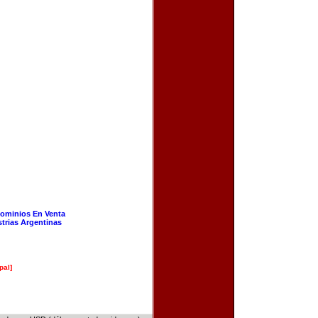
ominios En Venta
strias Argentinas
pal]