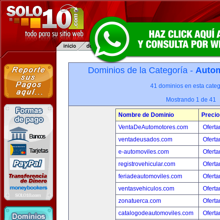
Dominios de la Categoría -
Autom
41 dominios en esta categ
Mostrando 1 de 41
Nombre de Dominio
Precio
VentaDeAutomotores.com
Oferta
ventadeusados.com
Oferta
e-automoviles.com
Oferta
registrovehicular.com
Oferta
feriadeautomoviles.com
Oferta
ventasvehiculos.com
Oferta
zonatuerca.com
Oferta
catalogodeautomoviles.com
Oferta