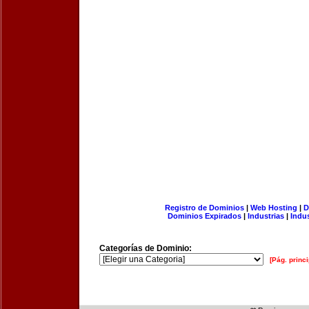
Registro de Dominios
|
Web Hosting
|
D
Dominios Expirados
|
Industrias
|
Indu
Categorías de Dominio:
[Pág. princi