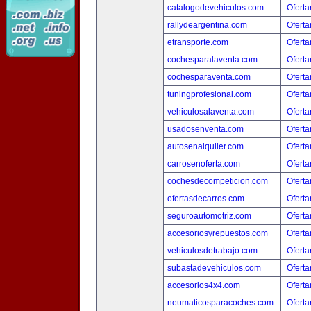
catalogodevehiculos.com
Oferta
rallydeargentina.com
Oferta
etransporte.com
Oferta
cochesparalaventa.com
Oferta
cochesparaventa.com
Oferta
tuningprofesional.com
Oferta
vehiculosalaventa.com
Oferta
usadosenventa.com
Oferta
autosenalquiler.com
Oferta
carrosenoferta.com
Oferta
cochesdecompeticion.com
Oferta
ofertasdecarros.com
Oferta
seguroautomotriz.com
Oferta
accesoriosyrepuestos.com
Oferta
vehiculosdetrabajo.com
Oferta
subastadevehiculos.com
Oferta
accesorios4x4.com
Oferta
neumaticosparacoches.com
Oferta