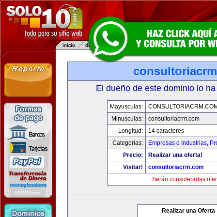
consultoriacr
El dueño de este dominio lo ha
Mayusculas:
CONSULTORIACRM.CO
Minusculas:
consultoriacrm.com
Longitud:
14 caracteres
Categorias:
Empresas e Industrias
,
Pr
Precio:
Realizar una oferta!
Visitar!
consultoriacrm.com
Serán consideradas ofer
Realizar una Oferta