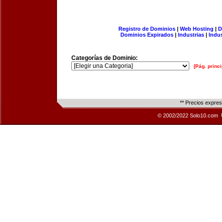
Registro de Dominios
|
Web Hosting
|
D
Dominios Expirados
|
Industrias
|
Indu
Categorías de Dominio:
[Pág. princi
** Precios expre
© 2002/2022 Solo10.com