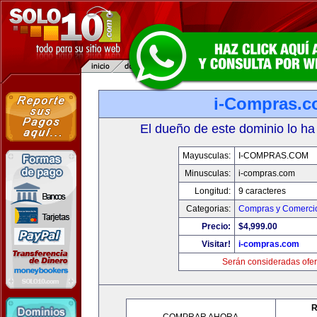
i-Compras.
El dueño de este dominio lo ha
Mayusculas:
I-COMPRAS.COM
Minusculas:
i-compras.com
Longitud:
9 caracteres
Categorias:
Compras y Comercio
Precio:
$4,999.00
Visitar!
i-compras.com
Serán consideradas ofer
R