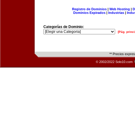
Registro de Dominios
|
Web Hosting
|
D
Dominios Expirados
|
Industrias
|
Indu
Categorías de Dominio:
[Pág. princi
** Precios expre
© 2002/2022 Solo10.com