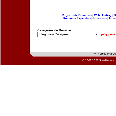
Registro de Dominios
|
Web Hosting
|
D
Dominios Expirados
|
Industrias
|
Indu
Categorías de Dominio:
[Pág. princi
** Precios expre
© 2002/2022 Solo10.com