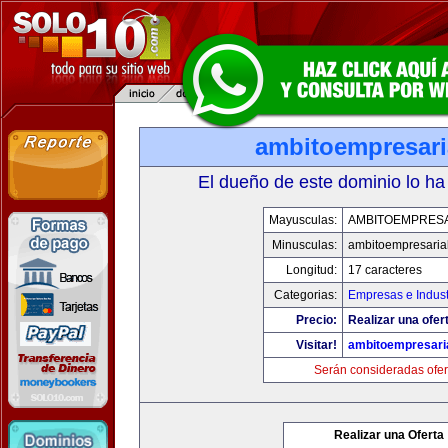
ambitoempresari
El dueño de este dominio lo ha
Mayusculas:
AMBITOEMPRESA
Minusculas:
ambitoempresaria
Longitud:
17 caracteres
Categorias:
Empresas e Indust
Precio:
Realizar una ofer
Visitar!
ambitoempresari
Serán consideradas ofer
Realizar una Oferta