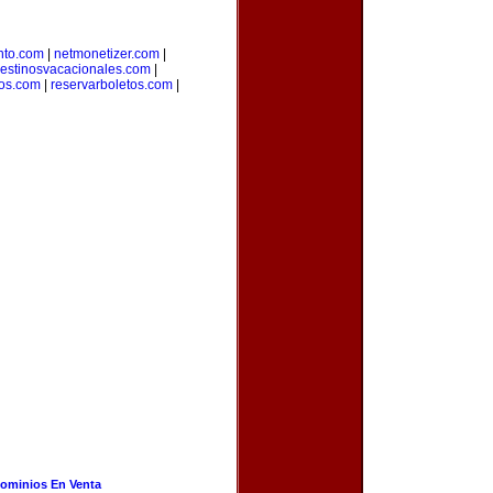
nto.com
|
netmonetizer.com
|
estinosvacacionales.com
|
ros.com
|
reservarboletos.com
|
ominios En Venta