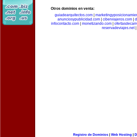
Otros dominios en venta:
guiadearquitectos.com
|
marketingyposicionamie
anunciosypublicidad.com
|
ciberviajeros.com
|
d
infocontacto.com
|
monetizando.com
|
ofertasdecar
reservadeviajes.net
|
Registro de Dominios
|
Web Hosting
|
D