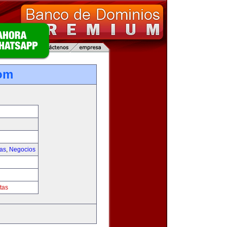
om
ias
,
Negocios
tas