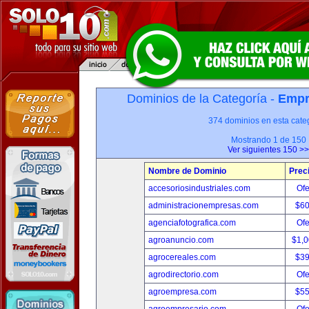
Dominios de la Categoría -
Empr
374 dominios en esta categ
Mostrando 1 de 150
Ver siguientes 150 >>
Nombre de Dominio
Prec
accesoriosindustriales.com
Ofe
administracionempresas.com
$6
agenciafotografica.com
Ofe
agroanuncio.com
$1,
agrocereales.com
$3
agrodirectorio.com
Ofe
agroempresa.com
$5